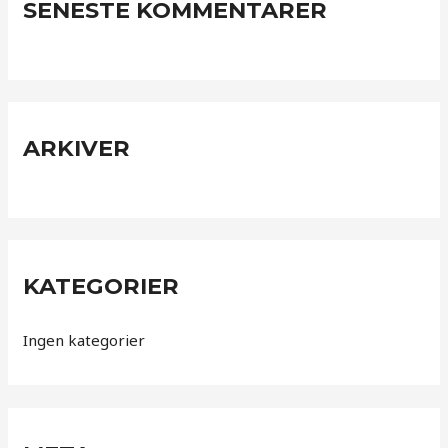
SENESTE KOMMENTARER
h
f
o
r
:
ARKIVER
KATEGORIER
Ingen kategorier