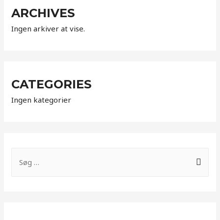
ARCHIVES
Ingen arkiver at vise.
CATEGORIES
Ingen kategorier
S
e
a
r
c